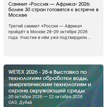
Саммит «Россия — Африка» 2026:
более 30 стран готовятся к встрече в
Москве
Третий саммит «Россия — Африка»
пройдёт в Москве 28–29 октября 2026
года. Участие в нём уже подтвердили
более 30 африканских государств. Как
заявил директор Департамента государств
Африки южнее Сахары МИД России
Анатолий Башкин, заявки продолжают
поступать — ожидается, что в итоге на
форум приедут представители
WETEX 2026 - 28-я Выставка по
практически всех 54 стран континента.
технологиям обработки воды,
энергетическим технологиям и
охране окружающей среды
20 октября 2026 — 22 октября 2026
ОАЭ, Дубай