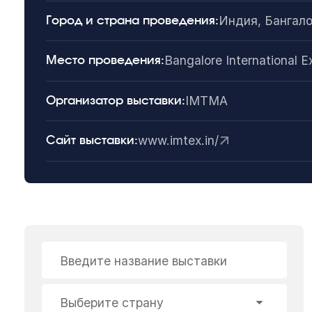
Индия, Бангал
Город и страна проведения:
Bangalore International E
Место проведения:
IMTMA
Организатор выставки:
www.imtex.in/
Сайт выставки:
Введите название выставки
Выберите страну