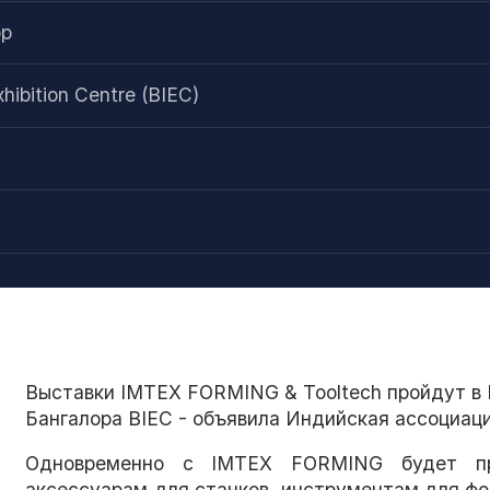
ор
xhibition Centre (BIEC)
Выставки IMTEX FORMING & Tooltech пройдут 
Бангалора BIEC - объявила Индийская ассоциац
Одновременно с IMTEX FORMING будет про
аксессуарам для станков, инструментам для фо