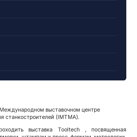
в Международном выставочном центре
ия станкостроителей (IMTMA).
ходить выставка Tooltech , посвященная
рмовки, штампам и пресс-формам, метрологии,