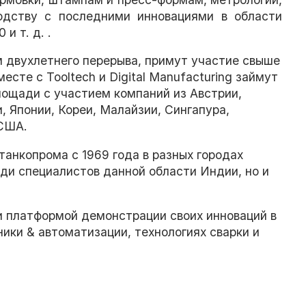
одству с последними инновациями в области
и т. д. .
м двухлетнего перерыва, примут участие свыше
сте с Tooltech и Digital Manufacturing займут
лощади с участием компаний из Австрии,
, Японии, Кореи, Малайзии, Сингапура,
 США.
анкопрома с 1969 года в разных городах
еди специалистов данной области Индии, но и
и платформой демонстрации своих инноваций в
ики & автоматизации, технологиях сварки и