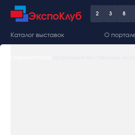
2
3
8
Каталог выставок
О портал
Главная
/
Услуги
/
Организация выставочных эксп