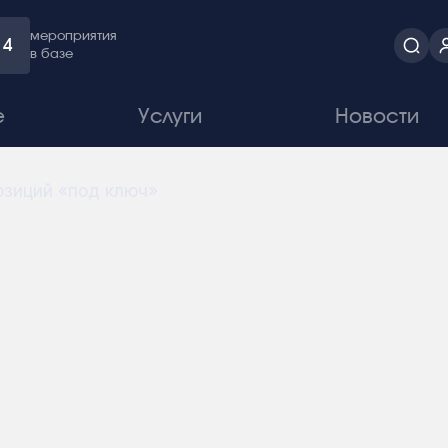
мероприятия
4
в базе
е
Услуги
Новости
озиций «под ключ»