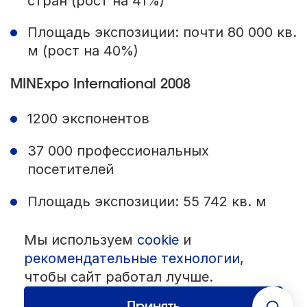
стран (рост на 41%)
Площадь экспозиции: почти 80 000 кв.
м (рост на 40%)
MINExpo International 2008
1200 экспонентов
37 000 профессиональных
посетителей
Площадь экспозиции: 55 742 кв. м
Мы используем
cookie
и
© 1992 — 2026 ООО «НЕГУС ЭКСПО Интернэшнл»
рекомендательные технологии
,
Все права защищены. Использование материалов возможно только
со ссылкой на источник.
чтобы сайт работал лучше.
Политика конфиденциальности
Пользовательское соглашение
Разработка — студия
«Сибирикс»
Принять