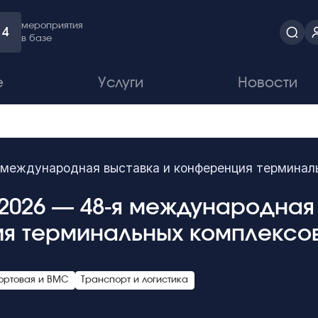
мероприятия
4
в базе
е
Услуги
Новости
 международная выставка и конференция терминал
2026 — 48-я международная
я терминальных комплексо
портовая и ВМС
Транспорт и логистика