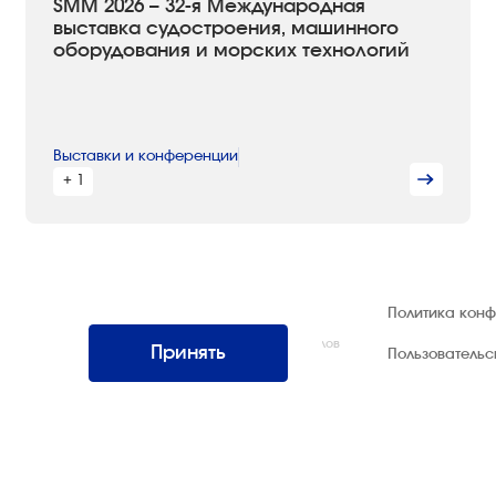
SMM 2026 – 32-я Международная
выставка судостроения, машинного
оборудования и морских технологий
Выставки и конференции
+ 1
© 1992 — 2026 ООО «НЕГУС ЭКСПО
Политика кон
Интернэшнл»
Все права защищены. Использование материалов
Принять
Пользователь
возможно только со ссылкой на источник.