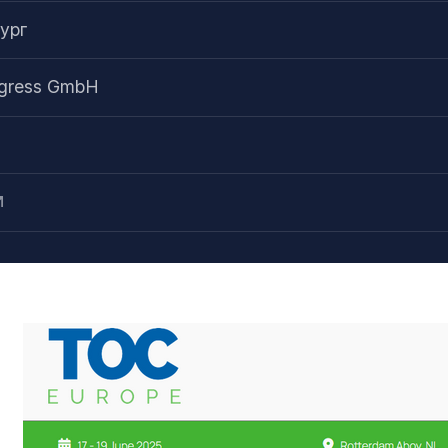
ург
gress GmbH