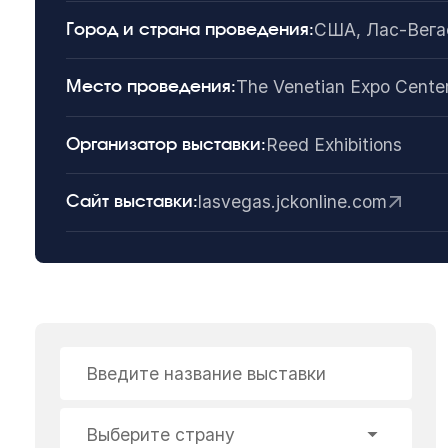
США, Лас-Вега
Город и страна проведения:
The Venetian Expo Cente
Место проведения:
Reed Exhibitions
Организатор выставки:
lasvegas.jckonline.com
Сайт выставки:
Введите название выставки
Выберите страну