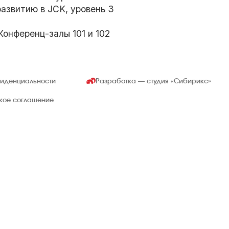
звитию в JCK, уровень 3
Конференц-залы 101 и 102
фиденциальности
Разработка — студия
«Сибирикс»
ское соглашение