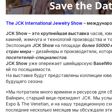
The JCK International Jewelry Show
– междунаро
JCK Show – это крупнейшая выставка
часов, юв
камней, жемчуга и технологий производства и то
Экспозиция
JCK Show
на площади
более 50000 
стран мира
– дизайнеры и производители, кото
посетителей-специалистов
.
JCK Show
уже опережает швейцарскую
BaselWo
ей по посещаемости.
На выставке будут представлены коллекции юв
будущего сезона
«Мы потратили много времени и ресурсов для сбо
Вайнрич, старший вице-президент JCK. Мы услы
Expo & The Venetian, и на нашу традиционную сх
последние несколько месяцев мы обсуждали эти 