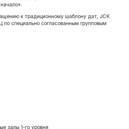
 начало».
ращению к традиционному шаблону дат, JCK
Ц по специально согласованным групповым
е залы 1-го уровня