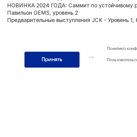
НОВИНКА 2024 ГОДА: Саммит по устойчивому ра
Павильон GEMS, уровень 2
Предварительные выступления JCK - Уровень 1, 
© 1992 — 2026 ООО «НЕГУС ЭКСПО
Политика кон
Интернэшнл»
Все права защищены. Использование материалов
Принять
Пользователь
возможно только со ссылкой на источник.