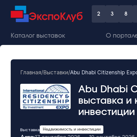
2
3
8
Каталог выставок
О портал
Главная
/
Выставки
/
Abu Dhabi Citizenship E
Abu Dhabi C
выставка и
инвестиции
Выставка
Недвижимость и инвестиции