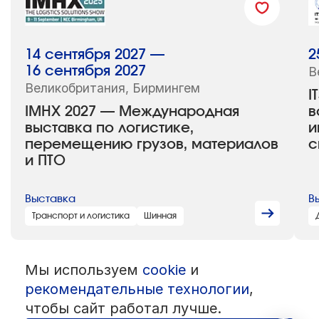
14 сентября 2027 —
2
16 сентября 2027
В
Великобритания, Бирмингем
I
IMHX 2027 — Международная
в
выставка по логистике,
и
перемещению грузов, материалов
с
и ПТО
Выставка
В
Транспорт и логистика
Шинная
Мы используем
cookie
и
© 1992 — 2026 ООО «НЕГУС ЭКСПО Интернэшнл»
рекомендательные технологии
,
Все права защищены. Использование материалов возможно только
со ссылкой на источник.
чтобы сайт работал лучше.
Политика конфиденциальности
Пользовательское соглашение