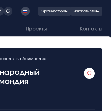
Организаторам
Заказать стенд
Проекты
Контакты
еловодства Апимондия
ународный
имондия