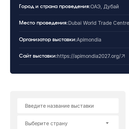
ОАЭ, Дубай
Город и страна проведения:
Dubai World Trade Centr
Место проведения:
Apimondia
Организатор выставки:
https://apimondia2027.org/
Сайт выставки:
Введите название выставки
Выберите страну