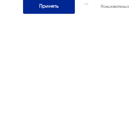
Все права защищены. Использование материалов
Принять
Пользователь
возможно только со ссылкой на источник.