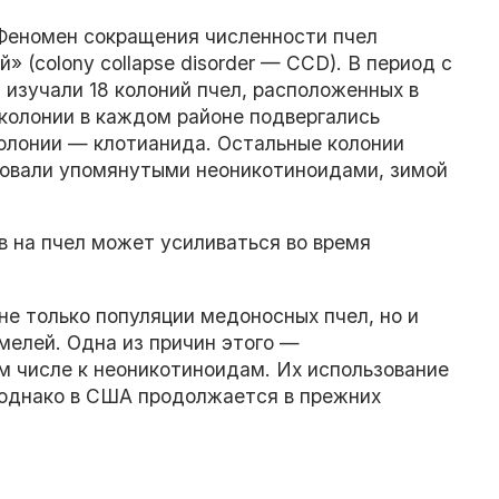
Феномен сокращения численности пчел
 (colony collapse disorder — CCD). В период с
 изучали 18 колоний пчел, расположенных в
колонии в каждом районе подвергались
олонии — клотианида. Остальные колонии
твовали упомянутыми неоникотиноидами, зимой
в на пчел может усиливаться во время
е только популяции медоносных пчел, но и
мелей. Одна из причин этого —
м числе к неоникотиноидам. Их использование
 однако в США продолжается в прежних