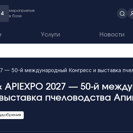
мероприятия
4
в базе
е
Услуги
Новости
27 — 50-й международный Конгресс и выставка пч
& APIEXPO 2027 — 50-й межд
 выставка пчеловодства Ап
 удобрения