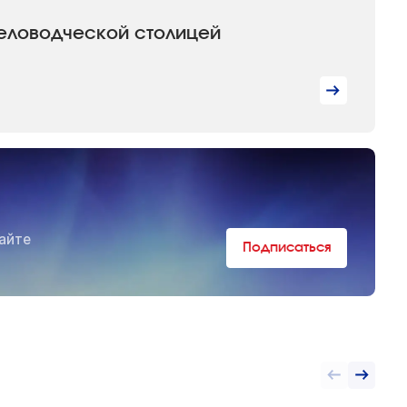
человодческой столицей
айте
Подписаться