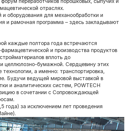
 форум переработчиков порошковых, сыпучих и
рмацевтической отраслях.
й и оборудования для механообработки и
ия и рамочная программа – здесь закладывают
рой каждые полтора года встречаются
-фармацевтической и производства продуктов
 стройматериалов вплоть до
и целлюлозно-бумажной. Сердцевину этих
технологии, а именно: транспортировка,
ие. Будучи ведущей мировой выставкой в
отки и аналитических систем, POWTECH
озицию в сочетании с Сопровождающей
росам.
1,5 года) за исключением лет проведения
айне).