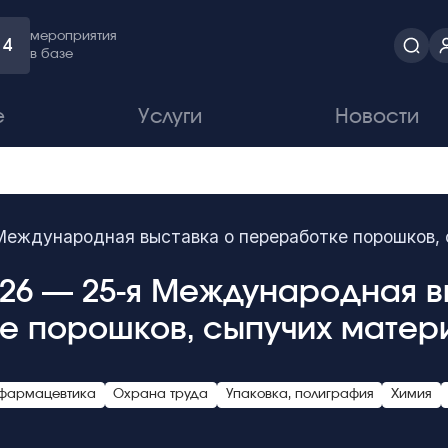
мероприятия
4
в базе
е
Услуги
Новости
ждународная выставка о переработке порошков, 
26 — 25-я Международная в
е порошков, сыпучих матер
 фармацевтика
Охрана труда
Упаковка, полиграфия
Химия