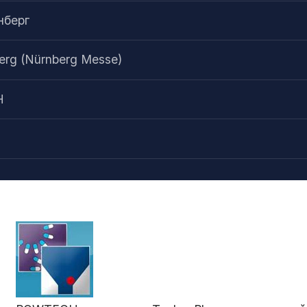
нберг
berg (Nürnberg Messe)
H