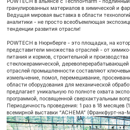
POWTECH в альянсе с TechnoPharm - подлинный
гранулированных материалов в химической и фа
Ведущая мировая выставка в области технологи
аналитики - не просто всеобъемлющая экспозиц
тенденции развития отрасли!
POWTECH в Нюрнберге - это площадка, на кото
представители множества отраслей - от химико
питания и кормов, строительной и производства
стеклокерамической, деревоперерабатывающей 
отраслей промышленности составляют ключевые 
измельчение, помол, перемешивание, просеиван
области оборудования для механической обраб
предлагает уникальную по полноте охвата эксп
программой, посвященной сверхактуальным воп
Периодичность проведения: 1 раз в 18 месяцев (
всемирной выставки “ACHEMA” (Франкфурт-на-М