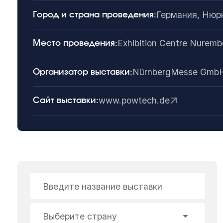
Германия, Нюр
Город и страна проведения:
Exhibition Centre Nurem
Место проведения:
NürnbergMesse Gmb
Организатор выставки:
www.powtech.de
Сайт выставки:
Введите название выставки
Выберите страну