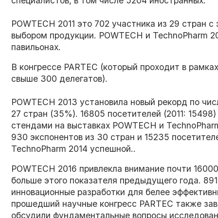
специалистов, в том числе 5204 иностранных.
POWTECH 2011 это 702 участника из 29 стран с 
выбором продукции. POWTECH и TechnoPharm 201
павильонах.
В конгрессе PARTEC (который проходит в рамк
свыше 300 делегатов).
POWTECH 2013 установила новый рекорд по числу
27 стран (35%). 16805 посетителей (2011: 15498
стендами на выставках POWTECH и TechnoPharm
930 экспонентов из 30 стран и 15235 посетит
TechnoPharm 2014 успешной..
POWTECH 2016 привлекла внимание почти 16000 
больше этого показателя предыдущего года. 891
инновационные разработки для белее эффектив
прошедший научные конгресс PARTEC также заве
обсудили фундаментальные вопросы исследов