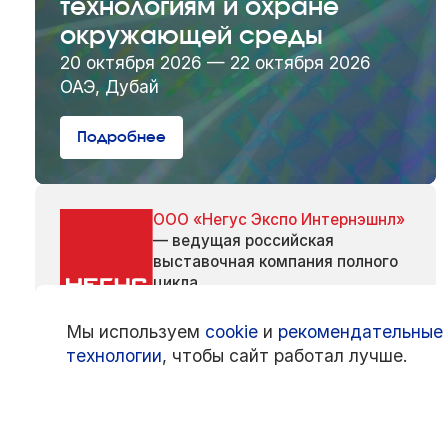
технологиям и охране
окружающей среды
20 октября 2026 — 22 октября 2026
ОАЭ, Дубай
Подробнее
ООО «Негус Экспо Интернэшнл»
— ведущая российская
выставочная компания полного
цикла
Мы используем
cookie
и
рекомендательные
технологии
, чтобы сайт работал лучше.