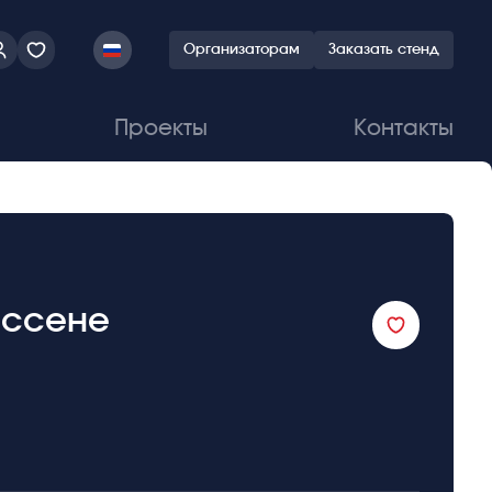
Организаторам
Заказать стенд
Проекты
Контакты
Эссене