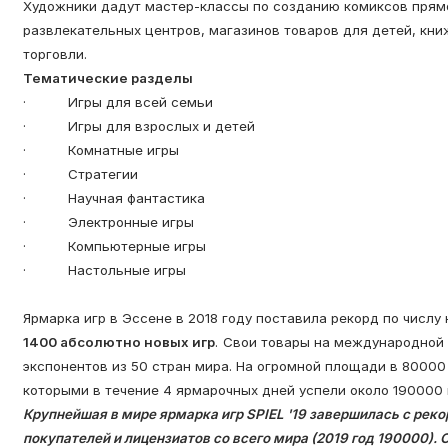
Художники дадут мастер-классы по созданию комиксов прям
развлекательных центров, магазинов товаров для детей, кни
торговли.
Тематические разделы
·
Игры для всей семьи
·
Игры для взрослых и детей
·
Комнатные игры
·
Стратегии
·
Научная фантастика
·
Электронные игры
·
Компьютерные игры
·
Настольные игры
Ярмарка игр в Эссене в 2018 году поставила рекорд по числу
1400 абсолютно новых игр
.
Свои товары на международной я
экспонентов из 50 стран мира. На огромной площади в 80000 
которыми в течение 4 ярмарочных дней успели около 190000
Крупнейшая в мире ярмарка игр SPIEL '19 завершилась с рек
покупателей и лицензиатов со всего мира (2019 год 190000). 