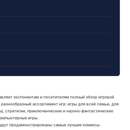
тавляет экспонентам и посетителям полный обзор игровой
азнообразный ассортимент игр: игры для всей семьи, для
ы), стратегии, приключенческие и научно-фантастические
 компьютерные игры.
 будут продемонстрированы самые лучшие комиксы.