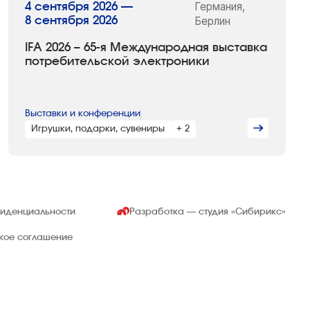
Германия,
4 сентября 2026 —
8 сентября 2026
Берлин
IFA 2026 – 65-я Международная выставка
потребительской электроники
Выставки и конференции
Игрушки, подарки, сувениры
+ 2
фиденциальности
Разработка — студия
«Сибирикс»
ское соглашение