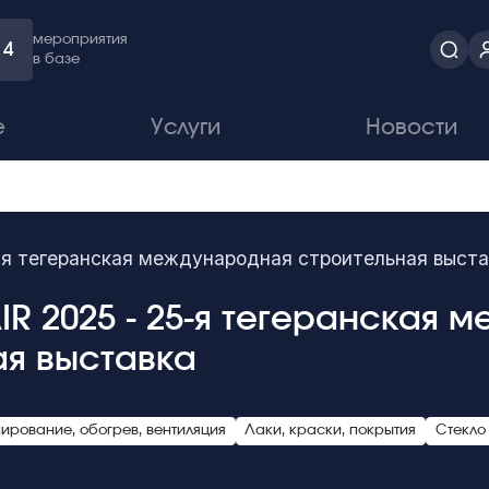
мероприятия
4
в базе
е
Услуги
Новости
-я тегеранская международная строительная выста
R 2025 - 25-я тегеранская 
ая выставка
ирование, обогрев, вентиляция
Лаки, краски, покрытия
Стекло