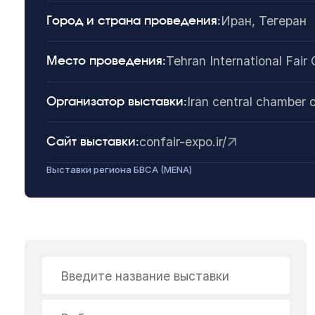
Иран, Тегеран
Город и страна проведения:
Tehran International Fair
Место проведения:
Iran central chamber 
Организатор выставки:
confair-expo.ir/
Сайт выставки:
Выставки региона БВСА (MENA)
Введите название выставки