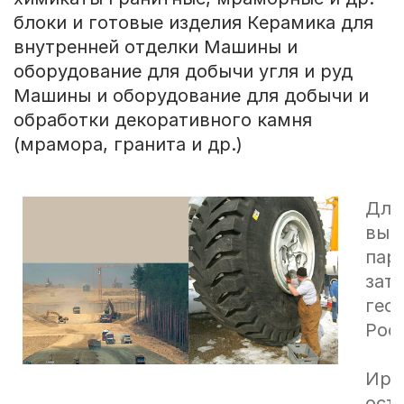
блоки и готовые изделия Керамика для
внутренней отделки Машины и
оборудование для добычи угля и руд
Машины и оборудование для добычи и
обработки декоративного камня
(мрамора, гранита и др.)
Для
выг
пар
зат
гео
Росс
Ира
ост