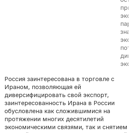
при
эко
пар
зна
эко
пот
див
эко
Россия заинтересована в торговле с
Ираном, позволяющая ей
диверсифицировать свой экспорт,
заинтересованность Ирана в России
обусловлена как сложившимися на
протяжении многих десятилетий
экономическими связями, так и снятием