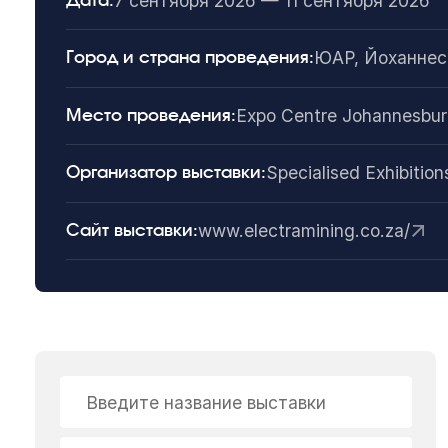
7 сентября 2026 — 11 сентября 2026
Дата:
ЮАР, Йоханнес
Город и страна проведения:
Expo Centre Johannesbu
Место проведения:
Specialised Exhibiti
Организатор выставки:
www.electramining.co.za/
Сайт выставки:
Введите название выставки