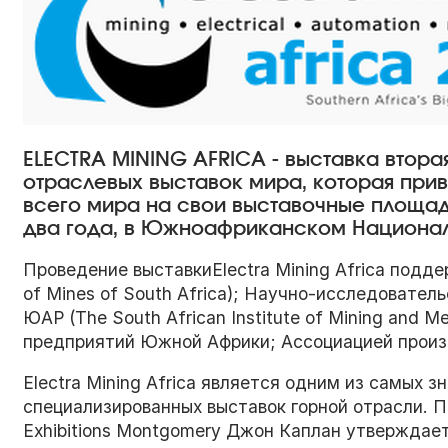
ELECTRA MINING AFRICA - выставка втор
отраслевых выставок мира, которая прив
всего мира на свои выставочные площад
два года, в Южноафриканском Национал
Проведение выставкиElectra Mining Africa подд
of Mines of South Africa); Научно-исследовател
ЮАР (The South African Institute of Mining and M
предприятий Южной Африки; Ассоциацией произ
Electra Mining Africa является одним из самых 
специализированных выставок горной отрасли. П
Exhibitions Montgomery Джон Каплан утверждает,