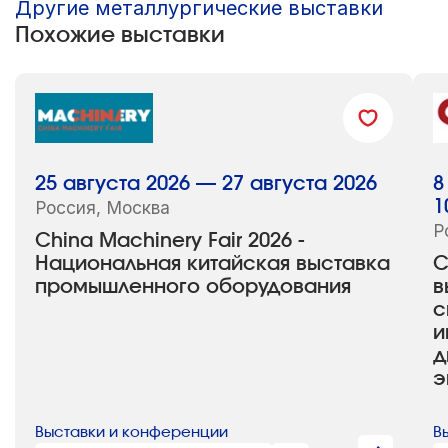
Другие металлургические выставки
Похожие выставки
25 августа 2026 — 27 августа 2026
8
Россия, Москва
1
Р
China Machinery Fair 2026 -
Национальная китайская выставка
С
промышленного оборудования
в
с
и
д
э
Выставки и конференции
В