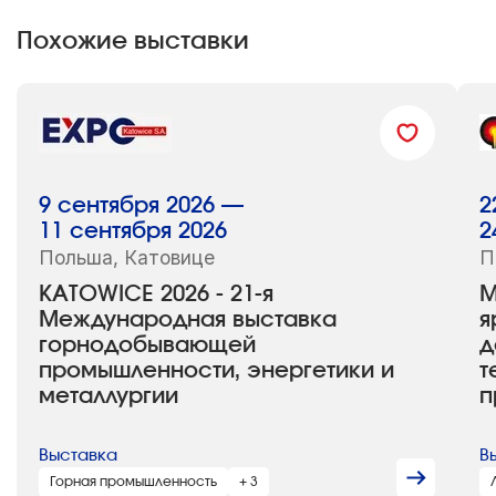
Похожие выставки
9 сентября 2026 —
2
11 сентября 2026
2
Польша, Катовице
П
KATOWICE 2026 - 21-я
M
Международная выставка
я
горнодобывающей
д
промышленности, энергетики и
т
металлургии
п
Выставка
В
Горная промышленность
+ 3