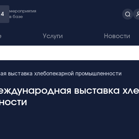
мероприятия
4
в базе
е
Услуги
Новости
ная выставка хлебопекарной промышленности
 международная выставка х
ности