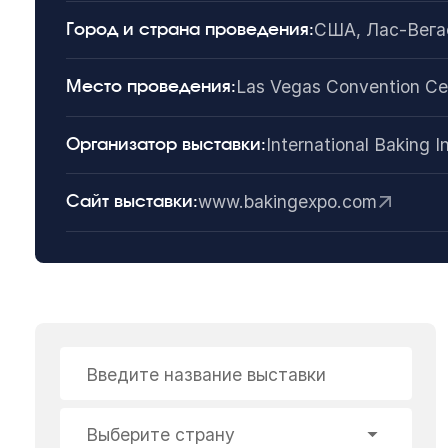
США, Лас-Вега
Город и страна проведения:
Las Vegas Convention Ce
Место проведения:
International Baking I
Организатор выставки:
www.bakingexpo.com
Сайт выставки:
Введите название выставки
Выберите страну