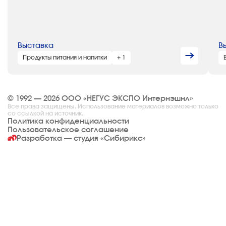
Выставка
В
Продукты питания и напитки
+ 1
© 1992 — 2026 ООО «НЕГУС ЭКСПО Интернэшнл»
Все права защищены. Использование материалов возможно только
со ссылкой на источник.
Политика конфиденциальности
Пользовательское соглашение
Разработка — студия
«Сибирикс»