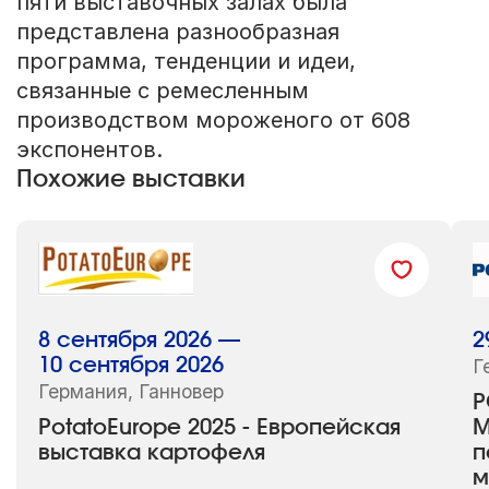
пяти выставочных залах была
представлена ​​разнообразная
программа, тенденции и идеи,
связанные с ремесленным
производством мороженого от 608
экспонентов.
Похожие выставки
8 сентября 2026 —
2
10 сентября 2026
Г
Германия, Ганновер
P
PotatoEurope 2025 - Европейская
М
выставка картофеля
п
м