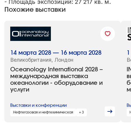
- Площадь экспозиций: 27 217 кв. м.
Похожие выставки
14 марта 2028 — 16 марта 2028
1
Великобритания, Лондон
В
Oceanology International 2028 –
I
международная выставка
в
океанологии - оборудование и
б
услуги
м
Выставки и конференции
В
Нефтегазовая и нефтехимическая
+ 3