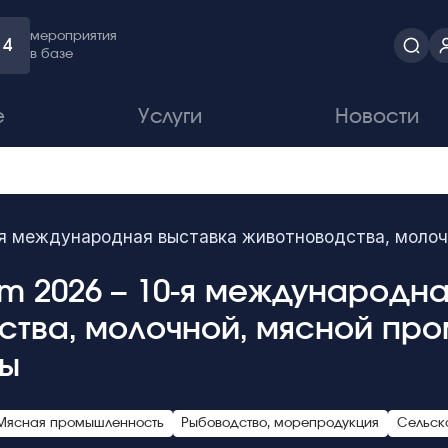
мероприятия
4
в базе
е
Услуги
Новости
0-я международная выставка животноводства, моло
am 2026 – 10-я международн
ства, молочной, мясной пр
ры
Мясная промышленность
Рыбоводство, морепродукция
Сельско