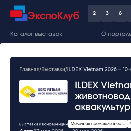
2
3
8
Каталог выставок
О портал
Главная
/
Выставки
/
ILDEX Vietnam 2026 – 1
ILDEX Vietn
животновод
аквакульту
Выставки и конференции
Молочная промышленность