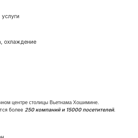
 услуги
а, охлаждение
чном центре столицы Вьетнама Хошимине.
ся более
250 компаний и 15000 посетителей
.
ан