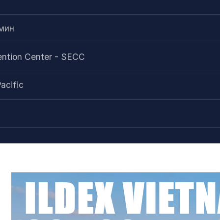
мин
ention Center - SECC
acific