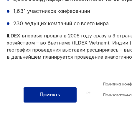
1,631 участников конференции
230 ведущих компаний со всего мира
ILDEX
впервые прошла в 2006 году сразу в 3 стра
хозяйством – во Вьетнаме (ILDEX Vietnam), Индии (I
география проведения выставки расширилась – выст
в дальнейшем планируется проведение аналогично
© 1992 — 2026 ООО «НЕГУС ЭКСПО
Политика кон
Интернэшнл»
Все права защищены. Использование материалов
Принять
Пользователь
возможно только со ссылкой на источник.