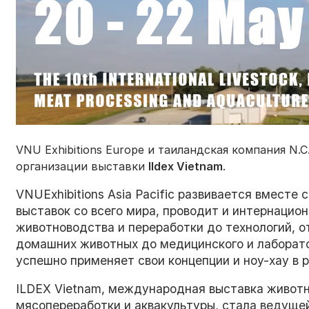
VNU Exhibitions Europe и таиландская компания N.C.
организации выставки
Ildex Vietnam
.
VNUExhibitions Asia Pacific развивается вместе
выставок со всего мира, проводит и интернацио
животноводства и переработки до технологий, от
домашних животных до медицинского и лабораторн
успешно применяет свои концепции и ноу-хау в р
ILDEX Vietnam, международная выставка живот
мясопереработки и аквакультуры, стала ведущей 