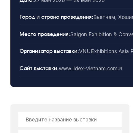
27 мая 2026 — 29 мая 2026
Дата:
Вьетнам, Хоши
Город и страна проведения:
Saigon Exhibition & Conv
Место проведения:
VNUExhibitions Asia P
Организатор выставки:
www.ildex-vietnam.com
Сайт выставки:
Введите название выставки