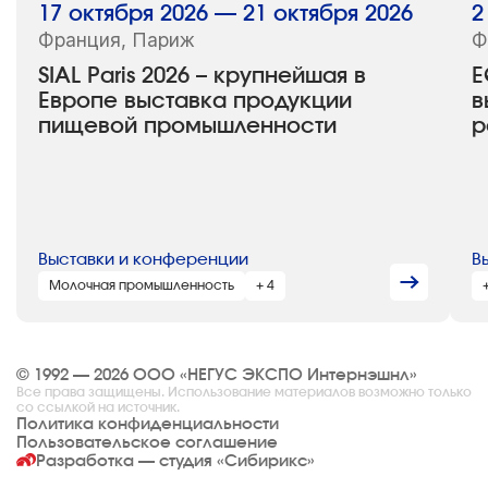
17 октября 2026 — 21 октября 2026
2
Франция, Париж
Ф
SIAL Paris 2026 – крупнейшая в
E
Европе выставка продукции
в
пищевой промышленности
р
Выставки и конференции
В
Молочная промышленность
+ 4
© 1992 — 2026 ООО «НЕГУС ЭКСПО Интернэшнл»
Все права защищены. Использование материалов возможно только
со ссылкой на источник.
Политика конфиденциальности
Пользовательское соглашение
Разработка — студия
«Сибирикс»