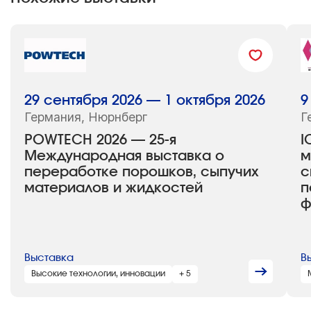
29 сентября 2026 — 1 октября 2026
9
Германия, Нюрнберг
Г
POWTECH 2026 — 25-я
I
Международная выставка о
м
переработке порошков, сыпучих
с
материалов и жидкостей
п
ф
Выставка
В
Высокие технологии, инновации
+ 5