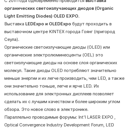
С 2011 года одновременно проводится
выставка
органических светоизлучающих диодов (Organic
Light Emitting Diodes) OLED EXPO
.
Выставка
LEDExpo и OLEDE
xpo
будут проходить в
выставочном центре KINTEX города Гоянг (пригород
Сеула).
Органические светоизлучающие диоды (
OLED
) или
органические электролюминесценты (
OEL
) это
светоизлучающие диоды на основе слоя органических
молекул. Такие диоды
OLED
потребляют значительно
меньше энергии и их легче производить, чем
LED
, а также
они значительно тоньше, легче и ярче
LED
. Их
использование для электронных дисплеев позволяет
сделать их с лучшим качеством и более широким углом
обзора. Это новое слово в электронике.
Параллельно проводимые форумы: Int'l LASER EXPO ,
Optical Convergence Industry Development Forum, LED