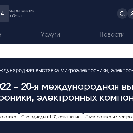
мероприятия
4
в базе
е
Услуги
Новости
еждународная выставка микроэлектроники, электро
22 – 20-я международная в
роники, электронных компон
фотоника
Светодиоды (LED), освещение
Электроника и электро