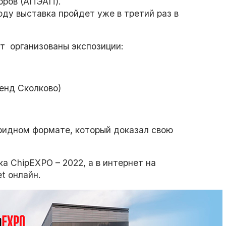
оров (АПЭАП).
оду выставка пройдет уже в третий раз в
т организованы экспозиции:
нд Сколково)
ибридном формате, который доказал свою
а ChipEXPO – 2022, а в интернет на
t онлайн.