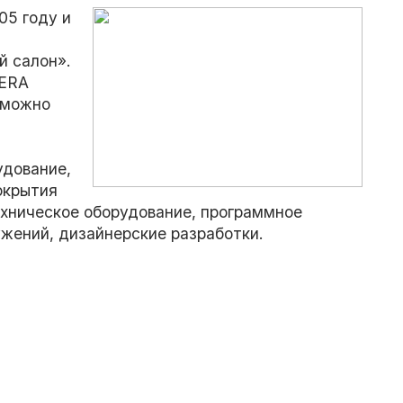
05 году и
й салон».
IERA
 можно
удование,
окрытия
ехническое оборудование, программное
ужений, дизайнерские разработки.