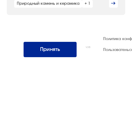
Природный камень и керамика
+ 1
© 1992 — 2026 ООО «НЕГУС ЭКСПО
Политика кон
Интернэшнл»
Все права защищены. Использование материалов
Принять
Пользователь
возможно только со ссылкой на источник.