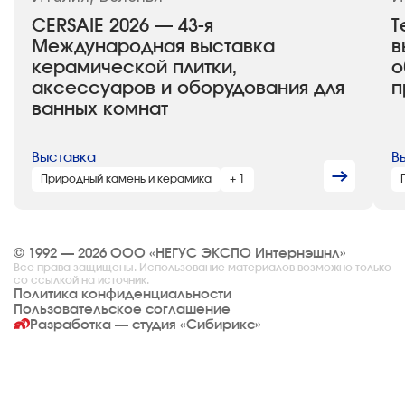
CERSAIE 2026 — 43-я
T
Международная выставка
в
керамической плитки,
о
аксессуаров и оборудования для
п
ванных комнат
Выставка
В
Природный камень и керамика
+ 1
© 1992 — 2026 ООО «НЕГУС ЭКСПО Интернэшнл»
Все права защищены. Использование материалов возможно только
со ссылкой на источник.
Политика конфиденциальности
Пользовательское соглашение
Разработка — студия
«Сибирикс»