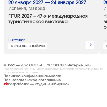
20 января 2027 — 24 января 2027
2
Испания, Мадрид
И
FITUR 2027 – 47-я международная
H
туристическая выставка
в
р
Выставка
В
Туризм, охота, рыбалка
© 1992 — 2026 ООО «НЕГУС ЭКСПО Интернэшнл»
Все права защищены. Использование материалов возможно только
со ссылкой на источник.
Политика конфиденциальности
Пользовательское соглашение
Разработка — студия
«Сибирикс»