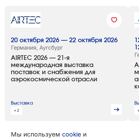
20 октября 2026 — 22 октября 2026
1
Германия, Аугсбург
1
Г
AIRTEC 2026 — 21-я
международная выставка
A
поставок и снабжения для
м
аэрокосмической отрасли
а
к
Выставка
В
+ 2
Мы используем
cookie
и
© 1992 — 2026 ООО «НЕГУС ЭКСПО Интернэшнл»