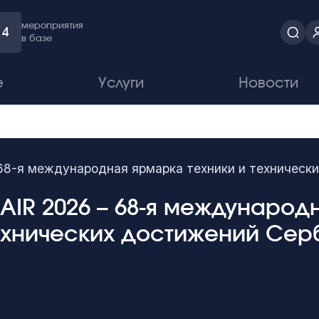
мероприятия
4
в базе
е
Услуги
Новости
68-я международная ярмарка техники и техническ
AIR 2026 – 68-я междунаро
технических достижений Сер