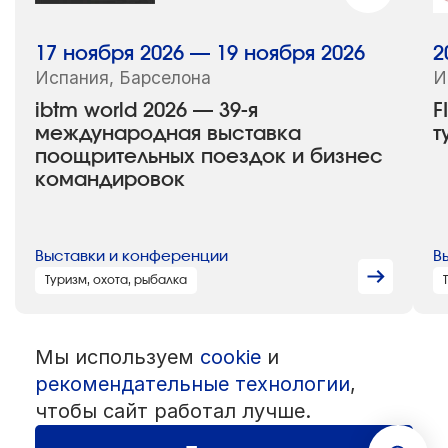
17 ноября 2026 — 19 ноября 2026
2
Испания, Барселона
И
ibtm world 2026 — 39-я
F
международная выставка
т
поощрительных поездок и бизнес
командировок
Выставки и конференции
В
Туризм, охота, рыбалка
Мы используем
cookie
и
© 1992 — 2026 ООО «НЕГУС ЭКСПО Интернэшнл»
Все права защищены. Использование материалов возможно только
рекомендательные технологии
,
со ссылкой на источник.
чтобы сайт работал лучше.
Политика конфиденциальности
Пользовательское соглашение
Разработка — студия
«Сибирикс»