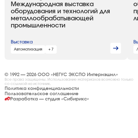
Международная выставка
о
оборудования и технологий для
п
металлообрабатывающей
л
промышленности
Выставка
В
Автоматизация
+ 7
© 1992 — 2026 ООО «НЕГУС ЭКСПО Интернэшнл»
Все права защищены. Использование материалов возможно только
со ссылкой на источник.
Политика конфиденциальности
Пользовательское соглашение
Разработка — студия
«Сибирикс»