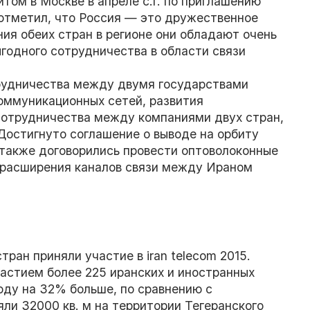
итом в Москве в апреле с.г. по приглашению
 отметил, что Россия — это дружественное
ия обеих стран в регионе они обладают очень
одного сотрудничества в области связи
трудничества между двумя государствами
оммуникационных сетей, развития
сотрудничества между компаниями двух стран,
остигнуто соглашение о выводе на орбиту
также договорились провести оптоволоконные
х расширения каналов связи между Ираном
тран приняли участие в iran telecom 2015.
участием более 225 иранских и иностранных
году на 32% больше, по сравнению с
яли 32000 кв. м на территории Тегеранского