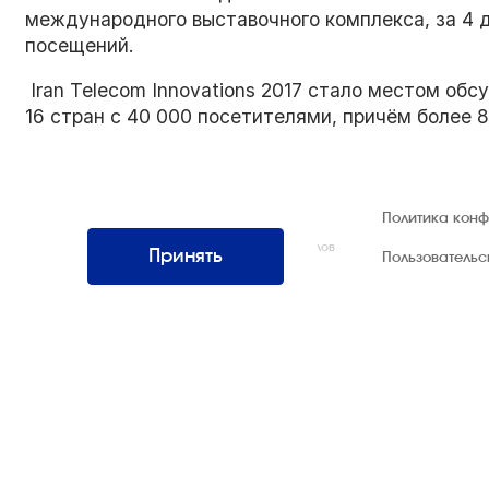
международного выставочного комплекса, за 4 
посещений.
Iran Telecom Innovations 2017 стало местом об
16 стран с 40 000 посетителями, причём более
© 1992 — 2026 ООО «НЕГУС ЭКСПО
Политика кон
Интернэшнл»
Все права защищены. Использование материалов
Принять
Пользователь
возможно только со ссылкой на источник.