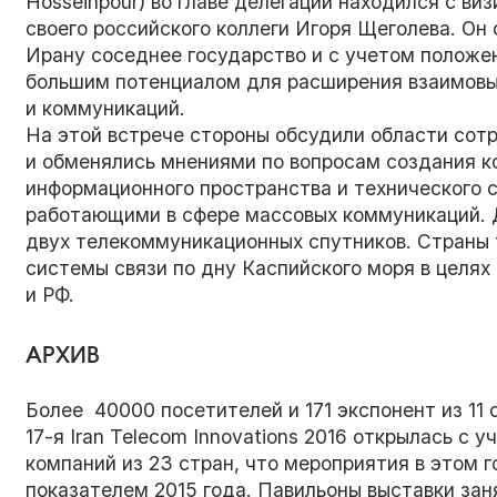
Hosseinpour) во главе делегации находился с виз
своего российского коллеги Игоря Щеголева. Он
Ирану соседнее государство и с учетом положен
большим потенциалом для расширения взаимовыг
и коммуникаций.
На этой встрече стороны обсудили области со
и обменялись мнениями по вопросам создания к
информационного пространства и технического 
работающими в сфере массовых коммуникаций. Д
двух телекоммуникационных спутников. Страны 
системы связи по дну Каспийского моря в целя
и РФ.
АРХИВ
Более 40000 посетителей и 171 экспонент из 11 с
17-я Iran Telecom Innovations 2016 открылась с 
компаний из 23 стран, что мероприятия в этом 
показателем 2015 года. Павильоны выставки зан