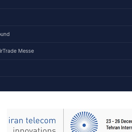
ound
irTrade Messe