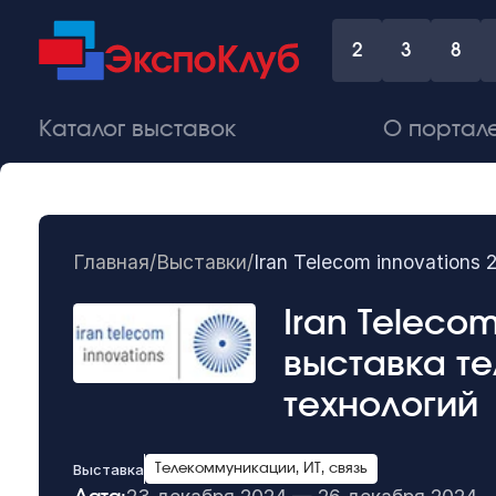
2
3
8
Каталог выставок
О портал
Главная
/
Выставки
/
Iran Telecom innovation
Iran Teleco
выставка т
технологий
Выставка
Телекоммуникации, ИТ, связь