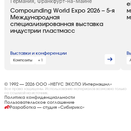
Германия, Франкфурт-на-Майне
e
Compounding World Expo 2026 – 5-я
м
Международная
м
специализированная выставка
индустрии пластмасс
Выставки и конференции
В
Композиты
+ 1
© 1992 — 2026 ООО «НЕГУС ЭКСПО Интернэшнл»
Все права защищены. Использование материалов возможно только
со ссылкой на источник.
Политика конфиденциальности
Пользовательское соглашение
Разработка — студия
«Сибирикс»