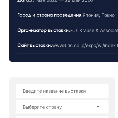
27 мая 2026 — 29 мая 2026
Дата:
Япония, Токио
Город и страна проведения:
E.J. Krause & Associat
Организатор выставки:
www8.ric.co.jp/expo/wj/index.
Сайт выставки:
Введите название выставки
Выберите страну