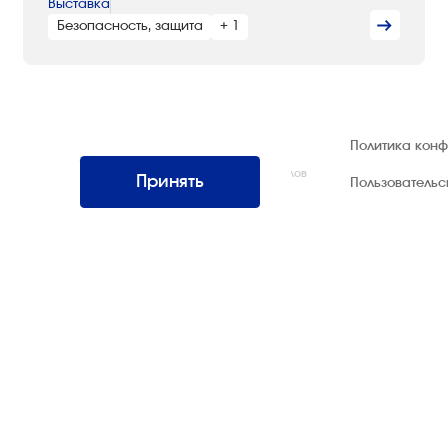
Выставка
Безопасность, защита
+ 1
© 1992 — 2026 ООО «НЕГУС ЭКСПО
Политика кон
Интернэшнл»
Все права защищены. Использование материалов
Принять
Пользователь
возможно только со ссылкой на источник.