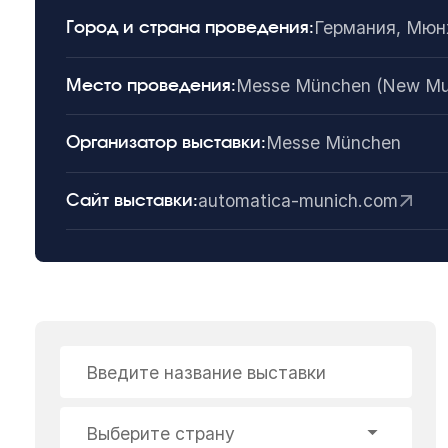
Германия, Мюн
Город и страна проведения:
Messe München (New Muni
Место проведения:
Messe München
Организатор выставки:
automatica-munich.com
Сайт выставки:
Введите название выставки
Выберите страну