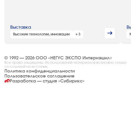
Выставка
В
Высокие технологии, инновации
+ 3
© 1992 — 2026 ООО «НЕГУС ЭКСПО Интернэшнл»
Все права защищены. Использование материалов возможно только
со ссылкой на источник.
Политика конфиденциальности
Пользовательское соглашение
Разработка — студия
«Сибирикс»