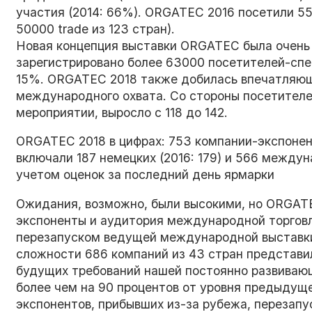
участия (2014: 66%). ORGATEC 2016 посетили 550
50000 trade из 123 стран).
Новая концепция выставки ORGATEC была очень
зарегистрировано более 63000 посетителей-спец
15%. ORGATEC 2018 также добилась впечатляющи
международного охвата. Со стороны посетителе
мероприятии, выросло с 118 до 142.
ORGATEC 2018 в цифрах: 753 компании-экспонента
включали 187 немецких (2016: 179) и 566 междуна
учетом оценок за последний день ярмарки
Ожидания, возможно, были высокими, но ORGATE
экспоненты и аудитория международной торговл
перезапуском ведущей международной выставки
сложности 686 компаний из 43 стран представи
будущих требований нашей постоянно развиваю
более чем на 90 процентов от уровня предыдущ
экспонентов, прибывших из-за рубежа, перезап