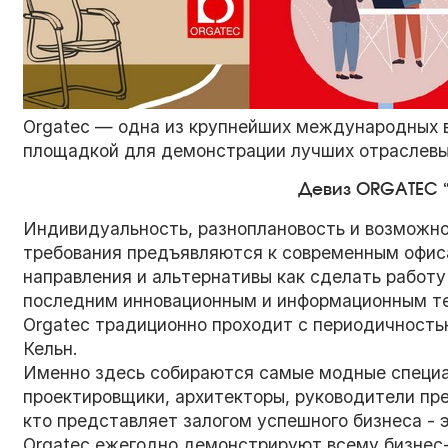
Orgatec — одна из крупнейших международных 
площадкой для демонстрации лучших отраслевых
Девиз ORGATEC “V
Индивидуальность, разноплановость и возможно
требования предъявляются к современным офис
направления и альтернативы как сделать работ
последним инновационным и информационным те
Orgatec традиционно проходит с периодичностью 
Кельн.
Именно здесь собираются самые модные специа
проектировщики, архитекторы, руководители пре
кто представляет залогом успешного бизнеса - 
Orgatec ежегодно демонстрируют всему бизнес