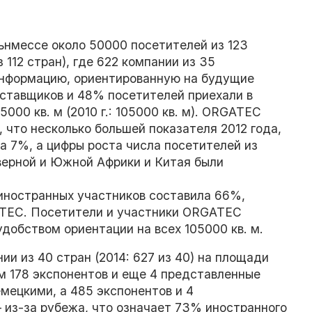
ьнмессе около 50000 посетителей из 123
 112 стран), где 622 компании из 35
 информацию, ориентированную на будущие
ставщиков и 48% посетителей приехали в
000 кв. м (2010 г.: 105000 кв. м).
ORGATEC
, что несколько большей показателя 2012 года,
а 7%, а цифры роста числа посетителей из
верной и Южной Африки и Китая были
я иностранных участников составила 66%,
TEC
. Посетители и участники
ORGATEC
добством ориентации на всех
105000
кв
.
м
.
и из 40 стран (2014: 627 из 40) на площади
ем 178 экспонентов и еще 4 представленные
емецкими, а 485 экспонентов и 4
– из-за рубежа, что означает 73% иностранного