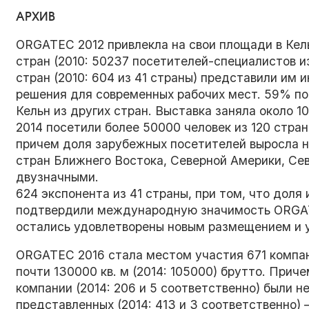
АРХИВ
ORGATEC 2012 привлекла на свои площади в Кел
стран (2010: 50237 посетителей-специалистов из
стран (2010: 604 из 41 страны) представили им
решения для современных рабочих мест. 59% по
Кельн из других стран. Выставка заняла около 105
2014 посетили более 50000 человек из 120 стран
причем доля зарубежных посетителей выросла н
стран Ближнего Востока, Северной Америки, Се
двузначными.
624 экспонента из 41 страны, при том, что дол
подтвердили международную значимость
ORGA
остались удовлетворены новым размещением и у
ORGATEC 2016 стала местом участия 671 компани
почти 130000 кв. м (2014: 105000) брутто. Прич
компании (2014: 206 и 5 соответственно) были н
представленных (2014: 413 и 3 соответственно) 