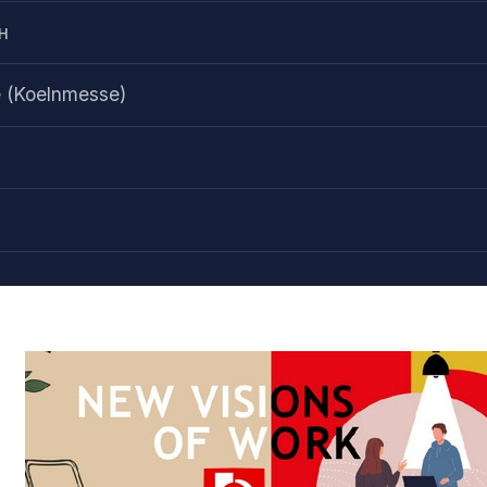
н
e (Koelnmesse)