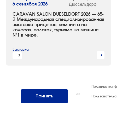
6 сентября 2026
Дюссельдорф
CARAVAN SALON DUESELDORF 2026 — 65-
й Международная специализированная
выставка прицепов, кемпинга на
колесах, палаток, туризма на машине.
№1 в мире.
Выставка
+ 3
© 1992 — 2026 ООО «НЕГУС ЭКСПО
Политика кон
Интернэшнл»
Все права защищены. Использование материалов
Принять
Пользователь
возможно только со ссылкой на источник.