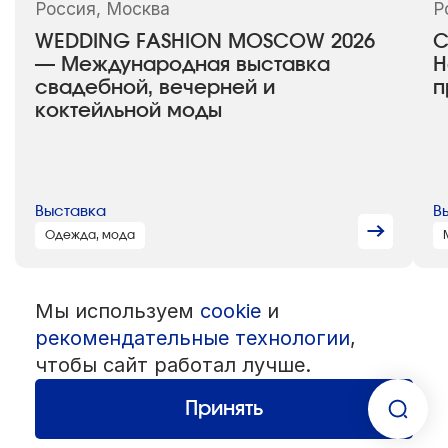
Россия, Москва
Р
WEDDING FASHION MOSCOW 2026
C
— Международная выставка
Н
свадебной, вечерней и
п
коктейльной моды
Выставка
В
Одежда, мода
Мы используем
cookie
и
© 1992 — 2026 ООО «НЕГУС ЭКСПО Интернэшнл»
Все права защищены. Использование материалов возможно только
рекомендательные технологии
,
со ссылкой на источник.
чтобы сайт работал лучше.
Политика конфиденциальности
Пользовательское соглашение
Разработка — студия
«Сибирикс»
Принять