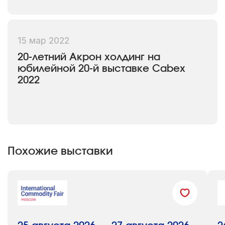
Посетители: 5 411 специалистов (60%
— впервые)
15 мар 2022
2022 год (20-я юбилейная выставка)
20-летний Акрон холдинг на
юбилейной 20-й выставке Cabex
Участники: 114 компаний из 6 стран
2022
Площадь: более 5 000 кв. м
Посетители: 3 557 специалистов
Похожие выставки
2021 год
Участники: 140 производителей и
поставщиков (35 компаний — впервые,
19 зарубежных из Турции, Китая,
Беларуси, Польши и Швейцарии)