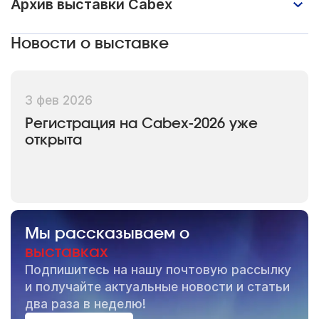
Архив выставки Cabex
Новости о выставке
2026 год
3 фев 2026
Участники: более 200 компаний из
Регистрация на Cabex-2026 уже
России, Китая, Турции, Индии,
открыта
Казахстана и Беларуси
Посетители: более 4 000 специалистов
из 14 стран (50% — впервые)
Новые участники: 55 компаний
Мы рассказываем о
выставках
Деловая программа: 44 спикера, более
Подпишитесь на нашу почтовую рассылку
250 слушателей
и получайте актуальные новости и статьи
два раза в неделю!