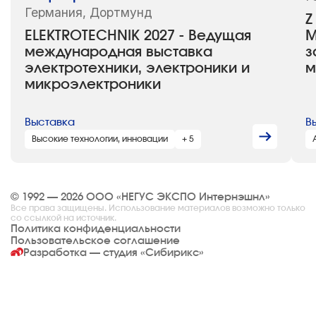
Германия, Дортмунд
Z
ELEKTROTECHNIK 2027 - Ведущая
М
международная выставка
з
электротехники, электроники и
м
микроэлектроники
Выставка
В
Высокие технологии, инновации
+ 5
© 1992 — 2026 ООО «НЕГУС ЭКСПО Интернэшнл»
Все права защищены. Использование материалов возможно только
со ссылкой на источник.
Политика конфиденциальности
Пользовательское соглашение
Разработка — студия
«Сибирикс»