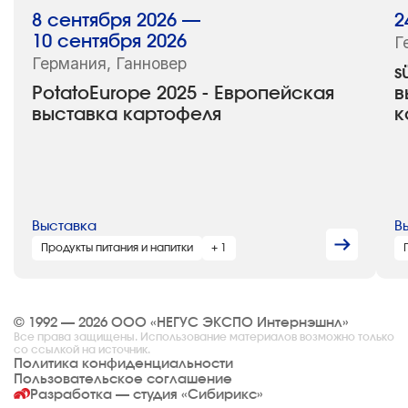
8 сентября 2026 —
2
10 сентября 2026
Г
Германия, Ганновер
s
PotatoEurope 2025 - Европейская
в
выставка картофеля
к
Выставка
В
Продукты питания и напитки
+ 1
© 1992 — 2026 ООО «НЕГУС ЭКСПО Интернэшнл»
Все права защищены. Использование материалов возможно только
со ссылкой на источник.
Политика конфиденциальности
Пользовательское соглашение
Разработка — студия
«Сибирикс»