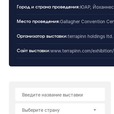
ЮАР, Йоханнес
Город и страна проведения:
Gallagher Convention Cen
Место проведения:
terrapinn holdings l
Организатор выставки:
www.terrapinn.com/exhibition/
Сайт выставки:
Введите название выставки
Выберите страну