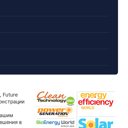
 Future
монстрации
нашим
ешения в