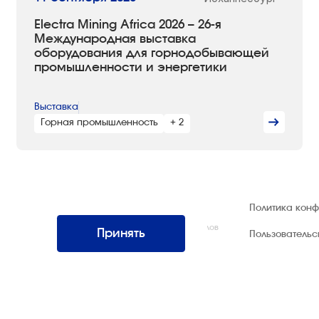
Electra Mining Africa 2026 – 26-я
Международная выставка
оборудования для горнодобывающей
промышленности и энергетики
Выставка
Горная промышленность
+ 2
© 1992 — 2026 ООО «НЕГУС ЭКСПО
Политика кон
Интернэшнл»
Все права защищены. Использование материалов
Принять
Пользователь
возможно только со ссылкой на источник.