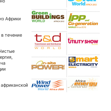
дно
из Африки
 в течение
Чистые
ергия,
ача
ции
 африканской