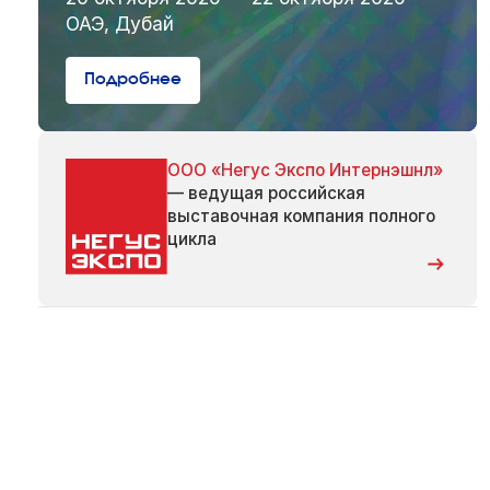
ОАЭ, Дубай
Подробнее
ООО «Негус Экспо Интернэшнл»
— ведущая российская
выставочная компания полного
цикла