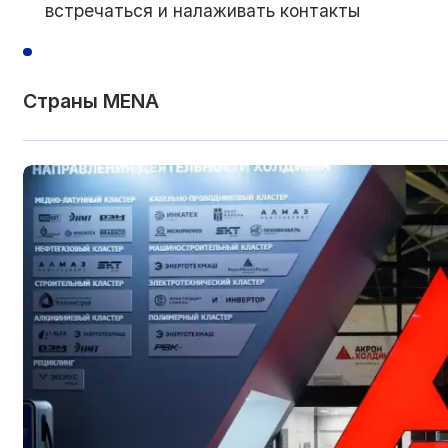
встречаться и налаживать контакты
Страны MENA
(
аббревиатура от английского Middle East and Nor
Восток и Северная Африка) — это географическ
Африки и Ближнего Востока общей численностью
от общей численности населения мира. Термин
в академической, военной и политической литер
Многие из 14 стран ОПЕК находятся в регионе 
стандартизированного списка стран, включенны
территорию от Марокко на
северо-западе
Афри
в Африке. Следующие страны обычно входят в с
Иран, Ирак, Израиль, Иордания, Кувейт, Ливан, 
Саудовская Аравия, Сирия, Тунис, Объединенны
Иногда включаются Эфиопия и Судан.