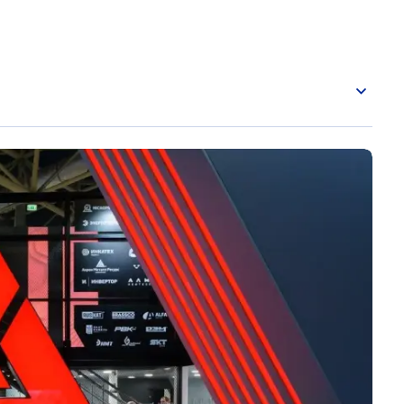
th Africa
, иногда БВСА от русского Ближний
ий регион, объединяющий страны Северной
 населения 355 млн человек, примерно 6%
 «Страны MENA» принято использовать
атуре.
MENA. Хотя не существует
х в регион MENA, этот термин обычно включает
ки до Ирана в
юго-западной
Азии и до Судана
остав MENA: Алжир, Бахрейн, Джибути, Египет,
Ливия, Мальта, Марокко, Оман, Катар,
е Арабские Эмираты, Палестина и Йемен.