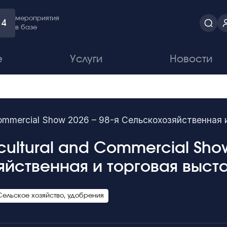
мероприятия
4
в базе
е
Услуги
Новости
Commercial Show 2026 – 98-я Сельскохозяйственная 
cultural and Commercial Show
йственная и торговая выст
Сельское хозяйство, удобрения