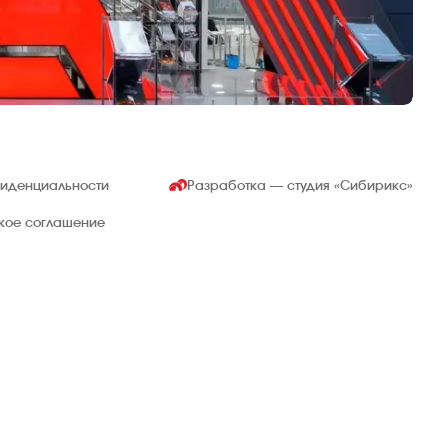
родного газа.
ым источником глобальной экономической
ражданская война в Сирии, Ираке, Ливии
фиденциальности
Разработка — студия
«Сибирикс»
ское соглашение
 войны в Сирии, Ираке, Ливии и Йемене
ие в хрупкие или экономически бедные страны,
то привело к крупнейшему кризису беженцев