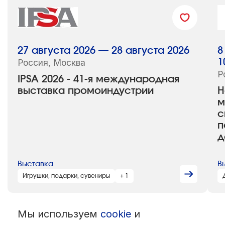
27 августа 2026 — 28 августа 2026
8
Россия, Москва
1
Р
IPSA 2026 - 41-я международная
выставка промоиндустрии
H
м
с
п
д
Выставка
В
Игрушки, подарки, сувениры
+ 1
Мы используем
cookie
и
© 1992 — 2026 ООО «НЕГУС ЭКСПО Интернэшнл»
Все права защищены. Использование материалов возможно только