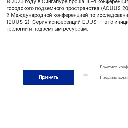
В 2023 году в Сингапуре проша 18-я конференц
городского подземного пространства (ACUUS 20
й Международной конференцией по исследовани
(EUUS-2). Серия конференций EUUS — это иниц
геологии и подземным ресурсам.
© 1992 — 2026 ООО «НЕГУС ЭКСПО
Политика кон
Интернэшнл»
Все права защищены. Использование материалов
Принять
Пользователь
возможно только со ссылкой на источник.