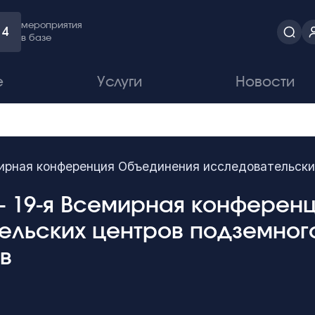
мероприятия
4
в базе
е
Услуги
Новости
ирная конференция Объединения исследовательски
 - 19-я Всемирная конферен
ельских центров подземног
в