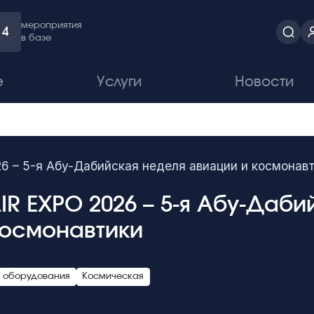
мероприятия
4
в базе
е
Услуги
Новости
6 – 5-я Абу-Дабийская неделя авиации и космонав
IR EXPO 2026 – 5-я Абу-Даб
космонавтики
о оборудования
Космическая