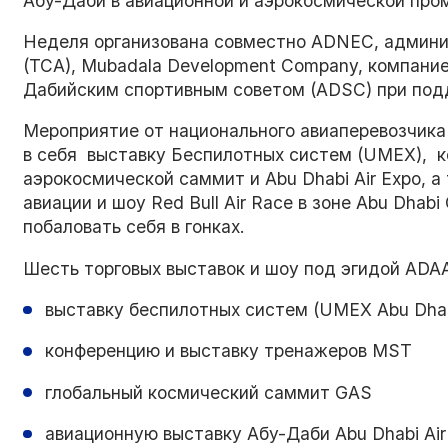
Абу-Даби в авиационной и аэрокосмической пр
Неделя организована совместно ADNEC, админи
(ТСА), Mubadala Development Company, компание
Дабийским спортивным советом (ADSC) при под
Мероприятие от национального авиаперевозчика 
в себя выставку Беспилотных систем (UMEX), к
аэрокосмической саммит и Abu Dhabi Air Expo, а
авиации и шоу Red Bull Air Race в зоне Abu Dhab
побаловать себя в гонках.
Шесть торговых выставок и шоу под эгидой ADA
выставку беспилотных систем (UMEX Abu Dhab
конференцию и выставку тренажеров MST
глобальный космический саммит GAS
авиационную выставку Абу-Даби Abu Dhabi Air