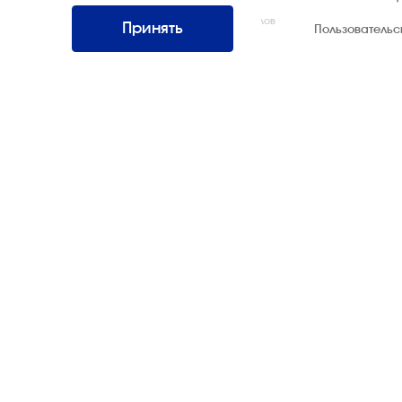
Интернэшнл»
Все права защищены. Использование материалов
Принять
Пользователь
возможно только со ссылкой на источник.