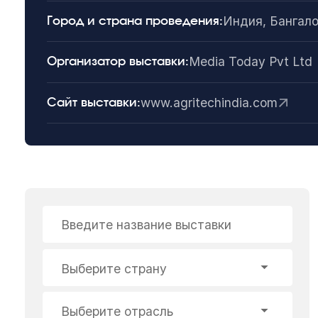
Индия, Бангал
Город и страна проведения:
Media Today Pvt Ltd
Организатор выставки:
www.agritechindia.com
Сайт выставки:
Введите название выставки
Выберите страну
Выберите отрасль