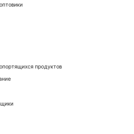
 оптовики
ропортящихся продуктов
ание
вщики