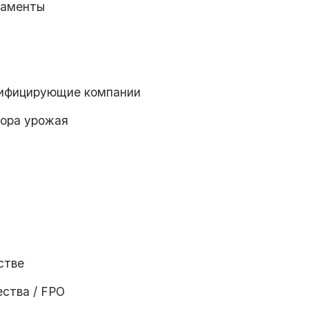
таменты
тифицирующие компании
бора урожая
стве
ства / FPO