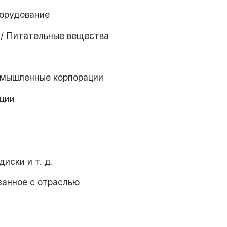
борудование
 / Питательные вещества
омышленные корпорации
ации
диски и т. д.
язанное с отраслью