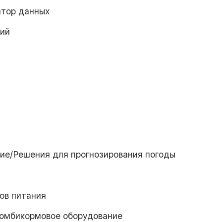
атор данных
ний
е/Решения для прогнозирования погоды
ов питания
 комбикормовое оборудование