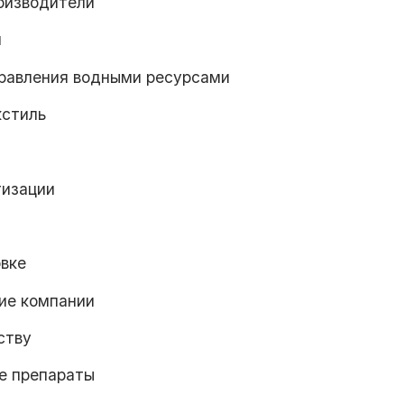
оизводители
й
правления водными ресурсами
кстиль
тизации
вке
ие компании
ству
е препараты