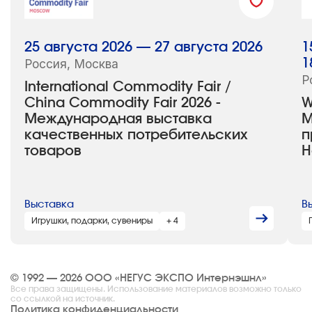
25 августа 2026 — 27 августа 2026
1
Россия, Москва
1
Р
International Commodity Fair /
China Commodity Fair 2026 -
W
Международная выставка
М
качественных потребительских
п
товаров
H
Выставка
В
Игрушки, подарки, сувениры
+ 4
© 1992 — 2026 ООО «НЕГУС ЭКСПО Интернэшнл»
Все права защищены. Использование материалов возможно только
со ссылкой на источник.
Политика конфиденциальности