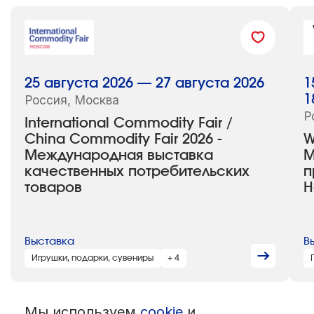
Свыше 100 компаний и научных
организаций из России, Беларуси и
Китая
25 августа 2026 — 27 августа 2026
1
Более 3000 специалистов
Россия, Москва
1
агропромышленного сектора
Р
International Commodity Fair /
China Commodity Fair 2026 -
W
Участие представителей сетей,
Международная выставка
М
закупочных союзов, отраслевых
качественных потребительских
п
ассоциаций и региональных делегаций
товаров
H
2023 год
Выставка
В
Игрушки, подарки, сувениры
+ 4
305 участников из 24 регионов России,
Азербайджана и Беларуси
Мы используем
cookie
и