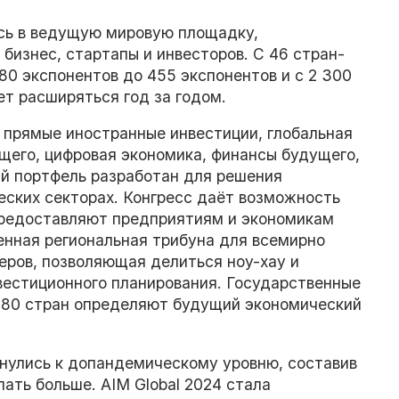
ась в ведущую мировую площадку,
изнес, стартапы и инвесторов. С 46 стран-
с 80 экспонентов до 455 экспонентов и с 2 300
ет расширяться год за годом.
 прямые иностранные инвестиции, глобальная
ущего, цифровая экономика, финансы будущего,
й портфель разработан для решения
еских секторах. Конгресс даёт возможность
предоставляют предприятиям и экономикам
енная региональная трибуна для всемирно
еров, позволяющая делиться ноу-хау и
вестиционного планирования. Государственные
м 80 стран определяют будущий экономический
рнулись к допандемическому уровню, составив
ать больше. AIM Global 2024 стала